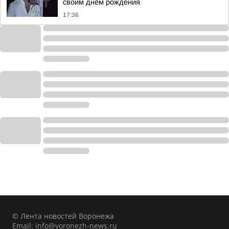
своим днём рождения
17:36
© Лента новостей Воронежа
Email:
info@voronezh-news.ru